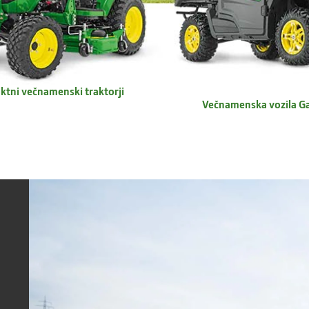
tni večnamenski traktorji
Večnamenska vozila G