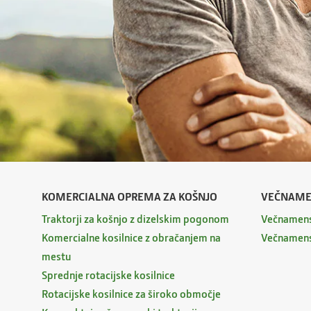
KOMERCIALNA OPREMA ZA KOŠNJO
VEČNAMEN
Traktorji za košnjo z dizelskim pogonom
Večnamens
Komercialne kosilnice z obračanjem na
Večnamens
mestu
Sprednje rotacijske kosilnice
Rotacijske kosilnice za široko območje