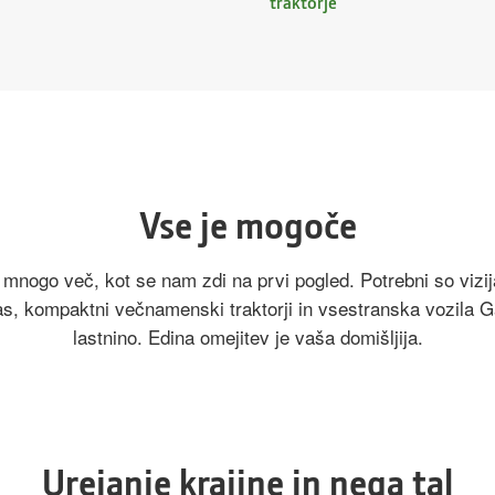
traktorje
Vse je mogoče
o mnogo več, kot se nam zdi na prvi pogled. Potrebni so vizij
čas, kompaktni večnamenski traktorji in vsestranska vozila G
lastnino. Edina omejitev je vaša domišljija.
Urejanje krajine in nega tal