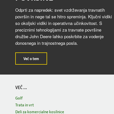
Odprti za napredek: svet vzdrževanja travnatih
površin in nege tal se hitro spreminja. Ključni vidiki
so okoljski vidiki in operativna učinkovitost. S
preciznimi tehnologijami za travnate površine
družbe John Deere lahko poskrbite za vodenje
donosnega in trajnostnega posla.
about
Več o tem
PRECIZNA
TEHNOLOGIJA
ZA
OPREMO
ZA
TRAVNATE
POVRŠINE
VEČ ...
Golf
Trata in vrt
Deli za komercialne kosilnice