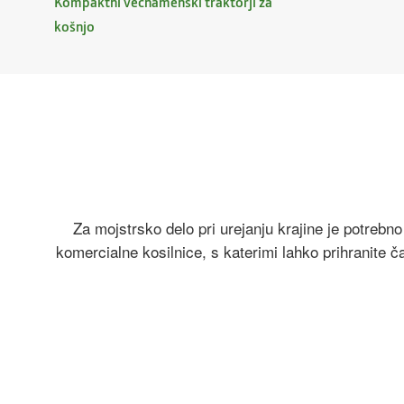
Kompaktni večnamenski traktorji za
košnjo
Za mojstrsko delo pri urejanju krajine je potrebn
komercialne kosilnice, s katerimi lahko prihranite 