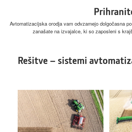
Prihranit
Avtomatizacijska orodja vam odvzamejo dolgočasna pona
zanašate na izvajalce, ki so zaposleni s kra
Rešitve – sistemi avtomatiz