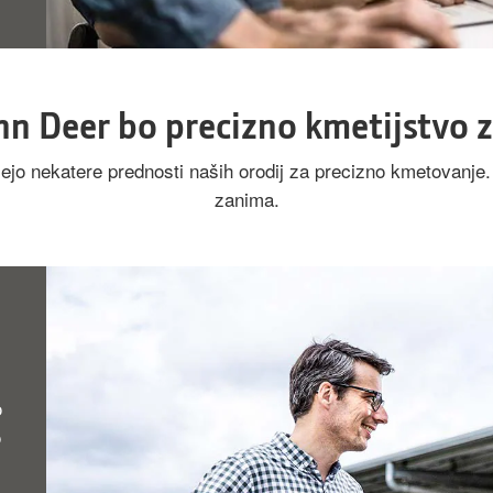
hn Deer bo precizno kmetijstvo z
jejo nekatere prednosti naših orodij za precizno kmetovanje
zanima.
o
o