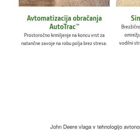
Avtomatizacija obračanja
Sin
AutoTrac™
Brezžičn
omrežju
Prostoročno krmiljenje na koncu vrst za
vodilni st
natančne zavoje na robu polja brez stresa.
John Deere vlaga v tehnologijo avtonom