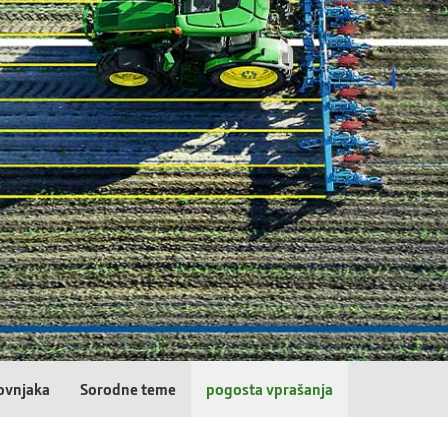
ovnjaka
Sorodne teme
pogosta vprašanja