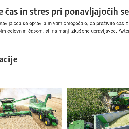
e čas in stres pri ponavljajočih se
vljajoča se opravila in vam omogočajo, da preživite čas z 
jšim delovnim časom, ali na manj izkušene upravljavce. Avtom
acije