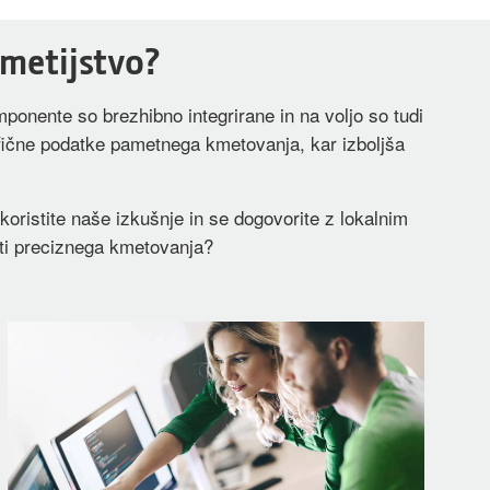
kmetijstvo?
onente so brezhibno integrirane in na voljo so tudi
fične podatke pametnega kmetovanja, kar izboljša
zkoristite naše izkušnje in se dogovorite z lokalnim
oti preciznega kmetovanja?