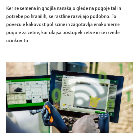
Ker se semena in gnojila nanašajo glede na pogoje tal in
potrebe po hranilih, se rastline razvijajo podobno. To
povečuje kakovost poljščine in zagotavlja enakomerne
pogoje za žetev, kar olajša postopek žetve in se izvede
učinkovito.