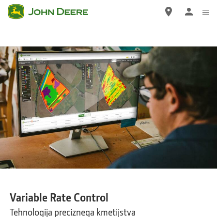
Pojdi
na
glavno
vsebino
Variable Rate Control
Tehnologija preciznega kmetijstva